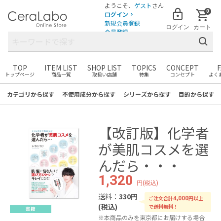
ようこそ、
ゲスト
さん
0
ログイン
新規会員登録
ログイン
カート
会員登録
TOP
ITEM LIST
SHOP LIST
TOPICS
CONCEPT
トップページ
商品一覧
取扱い店舗
特集
コンセプト
よく
まだカートに商品がありません。
お気に入りの商品を見つけて
カテゴリ
から探す
不使用成分
から探す
シリーズ
から探す
目的
から探す
カートに追加しましょう！
【改訂版】化学者
が美肌コスメを選
んだら・・・
1,320
円(税込)
送料：
330円
ご注文合計
円以上
4,000
(税込)
で送料無料！
本商品のみを東京都にお届けする場合