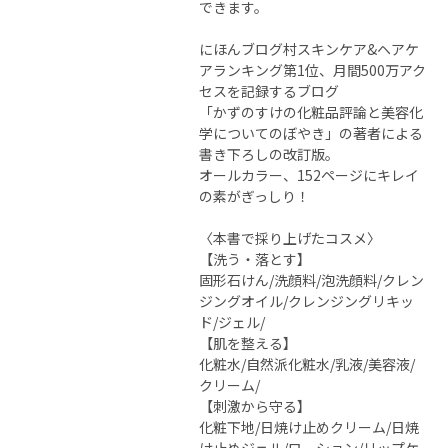
できます。
にほんブログ村スキンケア&ヘアケ
アランキング第1位、月間500万アク
セスを記録するブログ
「かずのすけの化粧品評論と美容化
学についてのぼやき」の著者による
書き下ろしの改訂版。
オールカラー、152ページにキレイ
の素がぎっしり！
〈本書で採り上げたコスメ〉
【洗う・落とす】
固形石けん/洗顔料/泡洗顔料/クレン
ジングオイル/クレンジングリキッ
ド/ジェル/
【肌を整える】
化粧水/自然派化粧水/乳液/美容液/
クリーム/
【刺激から守る】
化粧下地/日焼け止めクリーム/日焼