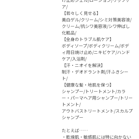
け止めジェル/ローション/リップケ
ア/
【若々しく見せる】
美白ゲル/クリーム/シミ対策美容液/
クリーム/抗シワ美容液/シワ伸ばし
化粧品/
【全身のトラブル肌ケア】
ボディソープ/ボディクリーム/ボデ
ィ用日焼け止め/ニキビケア/ハンド
ケア/入浴剤/
【汗・ニオイを解決】
制汗・デオドラント剤/汗ふきシー
ト/
【健康な髪・地肌を保つ】
シャンプー/トリートメント/カラ
ー・パーマヘア用シャンプー/トリー
トメント/
アウトバストリートメント/スカルプ
シャンプー
たとえば……
・乾燥肌・敏感肌には特に向かない