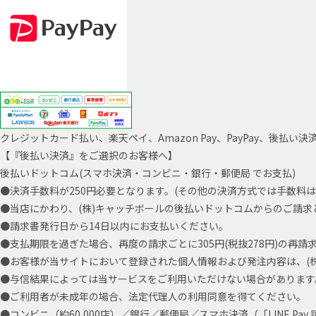
クレジットカード払い、楽天ペイ、Amazon Pay、PayPay、後
【『後払い決済』をご選択のお客様へ】
後払いドットコム(スマホ決済・コンビニ・銀行・郵便局 でお支払)
●決済手数料が250円必要となります。(その他の決済方式では手数料は
●当店にかわり、(株)キャッチボールの後払いドットコムからのご請求
●請求書発行日から14日以内にお支払いください。
●支払期限を過ぎた場合、再度の請求ごとに305円(税抜278円)の再
●お客様が当サイトにおいて登録された個人情報および発注内容は、(株
●与信結果によっては当サービスをご利用いただけない場合があります
●ご利用者が未成年の場合、法定代理人の利用同意を得てください。
●コンビニ（約60,000店）／銀行／郵便局／スマホ決済（「LINE Pa