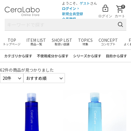
ようこそ、
ゲスト
さん
0
ログイン
新規会員登録
ログイン
カート
会員登録
TOP
ITEM LIST
SHOP LIST
TOPICS
CONCEPT
トップページ
商品一覧
取扱い店舗
特集
コンセプト
よく
まだカートに商品がありません。
お気に入りの商品を見つけて
カテゴリ
から探す
不使用成分
から探す
シリーズ
から探す
目的
から探す
カートに追加しましょう！
62件
の商品が見つかりました