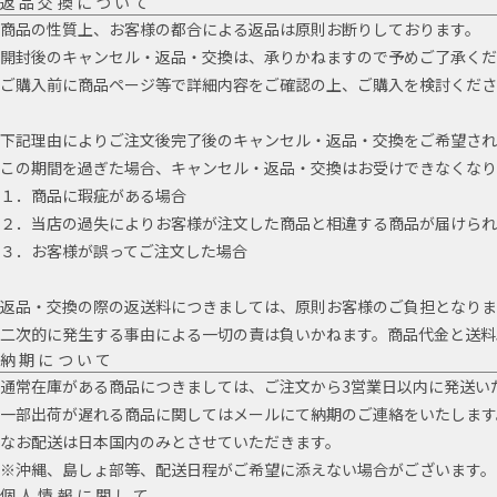
返品交換について
商品の性質上、お客様の都合による返品は原則お断りしております。
開封後のキャンセル・返品・交換は、承りかねますので予めご了承くだ
ご購入前に商品ページ等で詳細内容をご確認の上、ご購入を検討くださ
下記理由によりご注文後完了後のキャンセル・返品・交換をご希望され
この期間を過ぎた場合、キャンセル・返品・交換はお受けできなくなり
１．商品に瑕疵がある場合
２．当店の過失によりお客様が注文した商品と相違する商品が届けられ
３．お客様が誤ってご注文した場合
返品・交換の際の返送料につきましては、原則お客様のご負担となりま
二次的に発生する事由による一切の責は負いかねます。商品代金と送料
納期について
通常在庫がある商品につきましては、ご注文から3営業日以内に発送い
一部出荷が遅れる商品に関してはメールにて納期のご連絡をいたします
なお配送は日本国内のみとさせていただきます。
※沖縄、島しょ部等、配送日程がご希望に添えない場合がございます。
個人情報に関して