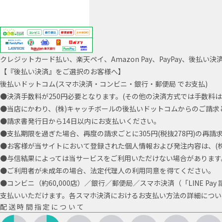
クレジットカード払い、楽天ペイ、Amazon Pay、PayPay、後
【『後払い決済』をご選択のお客様へ】
後払いドットコム(スマホ決済・コンビニ・銀行・郵便局 でお支払)
●決済手数料が250円必要となります。(その他の決済方式では手数料は
●当店にかわり、(株)キャッチボールの後払いドットコムからのご請求
●請求書発行日から14日以内にお支払いください。
●支払期限を過ぎた場合、再度の請求ごとに305円(税抜278円)の再
●お客様が当サイトにおいて登録された個人情報および発注内容は、(株
●与信結果によっては当サービスをご利用いただけない場合があります
●ご利用者が未成年の場合、法定代理人の利用同意を得てください。
●コンビニ（約60,000店）／銀行／郵便局／スマホ決済（「LINE Pa
支払いいただけます。各スマホ決済におけるお支払い方法の詳細につい
配送時間指定について