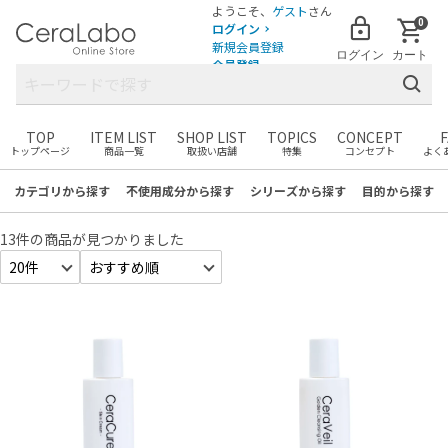
ようこそ、
ゲスト
さん
0
ログイン
新規会員登録
ログイン
カート
会員登録
TOP
ITEM LIST
SHOP LIST
TOPICS
CONCEPT
トップページ
商品一覧
取扱い店舗
特集
コンセプト
よく
まだカートに商品がありません。
お気に入りの商品を見つけて
カテゴリ
から探す
不使用成分
から探す
シリーズ
から探す
目的
から探す
カートに追加しましょう！
13件
の商品が見つかりました