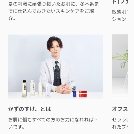
ド(ファ
夏の刺激に頑張り抜いたお肌に、冬本番ま
でに仕込んでおきたいスキンケアをご紹
敏感肌で
介。
ション
かずのすけ、とは
オフスキ
お肌に悩むすべての方のお力になれれば幸
セララボ
いです。
れたブラ