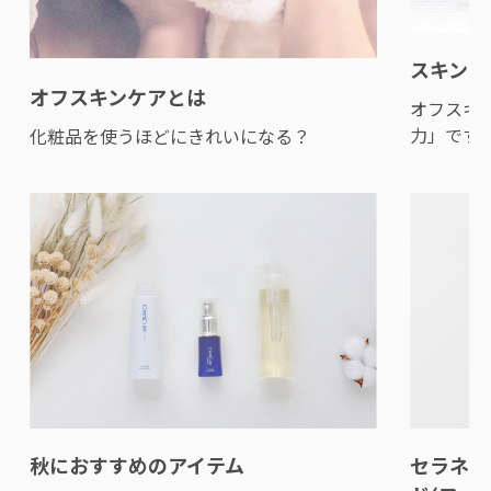
スキンウ
オフスキンケアとは
オフスキ
力」です
化粧品を使うほどにきれいになる？
秋におすすめのアイテム
セラネー