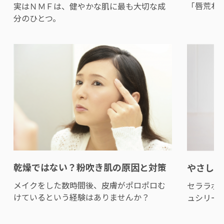
「唇荒れ
実はＮＭＦは、健やかな肌に最も大切な成
分のひとつ。
乾燥ではない？粉吹き肌の原因と対策
やさしさ
メイクをした数時間後、皮膚がポロポロむ
セララボ
けているという経験はありませんか？
ュシリー