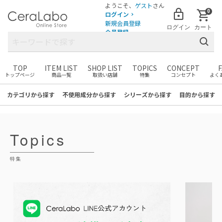
ようこそ、
ゲスト
さん
0
ログイン
新規会員登録
ログイン
カート
会員登録
TOP
ITEM LIST
SHOP LIST
TOPICS
CONCEPT
トップページ
商品一覧
取扱い店舗
特集
コンセプト
よく
まだカートに商品がありません。
お気に入りの商品を見つけて
カテゴリ
から探す
不使用成分
から探す
シリーズ
から探す
目的
から探す
カートに追加しましょう！
Topics
特集