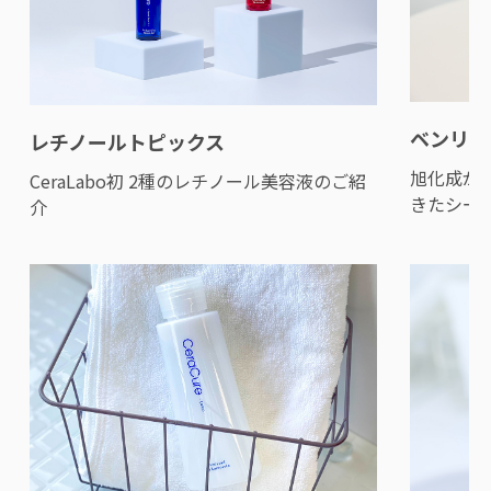
ベンリー
レチノールトピックス
旭化成が
CeraLabo初 2種のレチノール美容液のご紹
きたシー
介