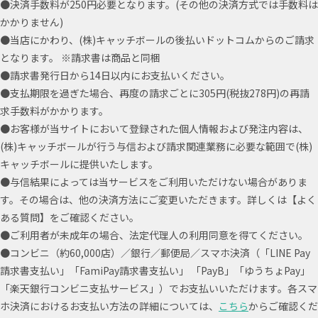
●決済手数料が250円必要となります。(その他の決済方式では手数料は
かかりません)
●当店にかわり、(株)キャッチボールの後払いドットコムからのご請求
となります。 ※請求書は商品と同梱
●請求書発行日から14日以内にお支払いください。
●支払期限を過ぎた場合、再度の請求ごとに305円(税抜278円)の再請
求手数料がかかります。
●お客様が当サイトにおいて登録された個人情報および発注内容は、
(株)キャッチボールが行う与信および請求関連業務に必要な範囲で(株)
キャッチボールに提供いたします。
●与信結果によっては当サービスをご利用いただけない場合がありま
す。その場合は、他の決済方法にご変更いただきます。詳しくは【よく
ある質問】をご確認ください。
●ご利用者が未成年の場合、法定代理人の利用同意を得てください。
●コンビニ（約60,000店）／銀行／郵便局／スマホ決済（「LINE Pay
請求書支払い」「FamiPay請求書支払い」 「PayB」「ゆうちょPay」
「楽天銀行コンビニ支払サービス」）でお支払いいただけます。各スマ
ホ決済におけるお支払い方法の詳細については、
こちら
からご確認くだ