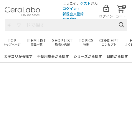
ようこそ、
ゲスト
さん
0
ログイン
新規会員登録
ログイン
カート
会員登録
TOP
ITEM LIST
SHOP LIST
TOPICS
CONCEPT
トップページ
商品一覧
取扱い店舗
特集
コンセプト
よく
まだカートに商品がありません。
お気に入りの商品を見つけて
カテゴリ
から探す
不使用成分
から探す
シリーズ
から探す
目的
から探す
カートに追加しましょう！