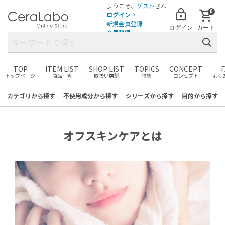
ようこそ、
ゲスト
さん
0
ログイン
新規会員登録
ログイン
カート
会員登録
TOP
ITEM LIST
SHOP LIST
TOPICS
CONCEPT
トップページ
商品一覧
取扱い店舗
特集
コンセプト
よく
まだカートに商品がありません。
お気に入りの商品を見つけて
カテゴリ
から探す
不使用成分
から探す
シリーズ
から探す
目的
から探す
カートに追加しましょう！
オフスキンケアとは