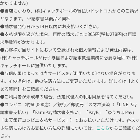
かかりません)
●当店にかわり、(株)キャッチボールの後払いドットコムからのご請求
となります。 ※請求書は商品と同梱
●請求書発行日から14日以内にお支払いください。
●支払期限を過ぎた場合、再度の請求ごとに305円(税抜278円)の再請
求手数料がかかります。
●お客様が当サイトにおいて登録された個人情報および発注内容は、
(株)キャッチボールが行う与信および請求関連業務に必要な範囲で(株)
キャッチボールに提供いたします。
●与信結果によっては当サービスをご利用いただけない場合がありま
す。その場合は、他の決済方法にご変更いただきます。詳しくは【よく
ある質問】をご確認ください。
●ご利用者が未成年の場合、法定代理人の利用同意を得てください。
●コンビニ（約60,000店）／銀行／郵便局／スマホ決済（「LINE Pay
請求書支払い」「FamiPay請求書支払い」 「PayB」「ゆうちょPay」
「楽天銀行コンビニ支払サービス」）でお支払いいただけます。各スマ
ホ決済におけるお支払い方法の詳細については、
こちら
からご確認くだ
さい。