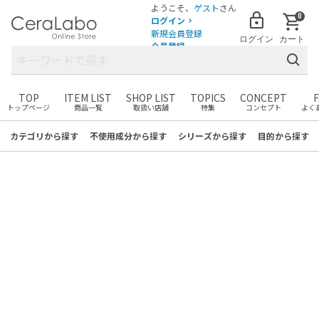
ようこそ、
ゲスト
さん
0
ログイン
新規会員登録
ログイン
カート
会員登録
TOP
ITEM LIST
SHOP LIST
TOPICS
CONCEPT
トップページ
商品一覧
取扱い店舗
特集
コンセプト
よく
まだカートに商品がありません。
お気に入りの商品を見つけて
カテゴリ
から探す
不使用成分
から探す
シリーズ
から探す
目的
から探す
カートに追加しましょう！